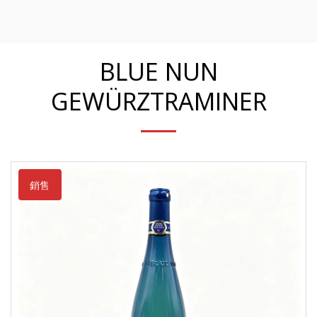
KP Wine 酒一生
BLUE NUN
GEWÜRZTRAMINER
銷售