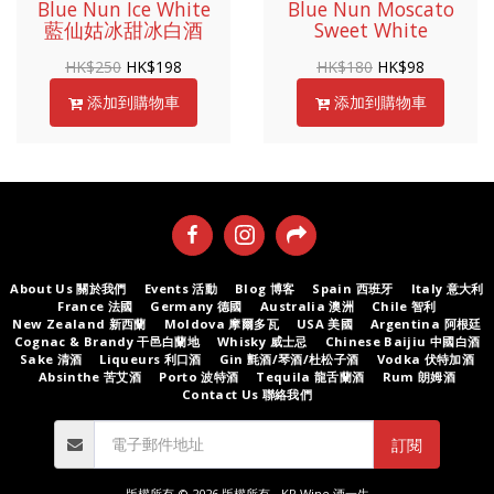
Blue Nun Ice White
Blue Nun Moscato
藍仙姑冰甜冰白酒
Sweet White
HK$
250
HK$
198
HK$
180
HK$
98
添加到購物車
添加到購物車
About Us 關於我們
Events 活動
Blog 博客
Spain 西班牙
Italy 意大利
France 法國
Germany 德國
Australia 澳洲
Chile 智利
New Zealand 新西蘭
Moldova 摩爾多瓦
USA 美國
Argentina 阿根廷
Cognac & Brandy 干邑白蘭地
Whisky 威士忌
Chinese Baijiu 中國白酒
Sake 清酒
Liqueurs 利口酒
Gin 氈酒/琴酒/杜松子酒
Vodka 伏特加酒
Absinthe 苦艾酒
Porto 波特酒
Tequila 龍舌蘭酒
Rum 朗姆酒
Contact Us 聯絡我們
訂閱
版權所有 © 2026 版權所有 -
KP Wine 酒一生