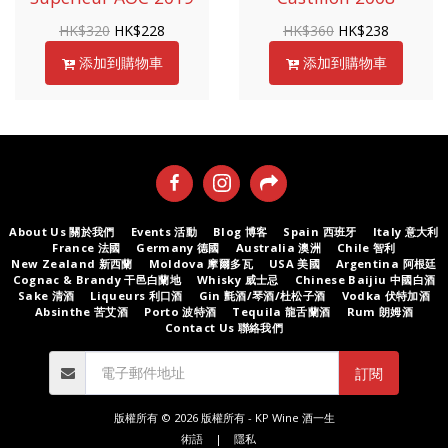
HK$
320
HK$
228
HK$
360
HK$
238
添加到購物車
添加到購物車
About Us 關於我們
Events 活動
Blog 博客
Spain 西班牙
Italy 意大利
France 法國
Germany 德國
Australia 澳洲
Chile 智利
New Zealand 新西蘭
Moldova 摩爾多瓦
USA 美國
Argentina 阿根廷
Cognac & Brandy 干邑白蘭地
Whisky 威士忌
Chinese Baijiu 中國白酒
Sake 清酒
Liqueurs 利口酒
Gin 氈酒/琴酒/杜松子酒
Vodka 伏特加酒
Absinthe 苦艾酒
Porto 波特酒
Tequila 龍舌蘭酒
Rum 朗姆酒
Contact Us 聯絡我們
訂閱
版權所有 © 2026 版權所有 -
KP Wine 酒一生
術語
|
隱私