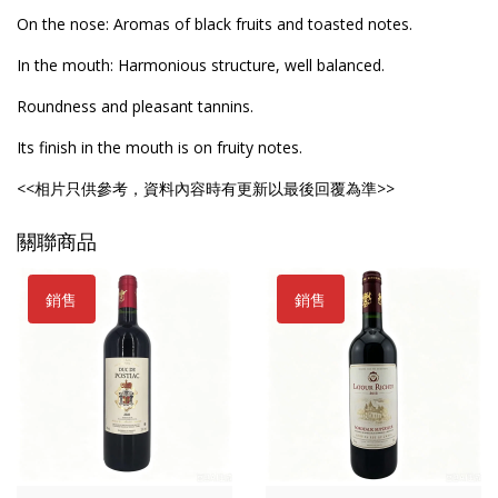
On the nose: Aromas of black fruits and toasted notes.
In the mouth: Harmonious structure, well balanced.
Roundness and pleasant tannins.
Its finish in the mouth is on fruity notes.
<<相片只供參考，資料內容時有更新以最後回覆為準>>
關聯商品
銷售
銷售