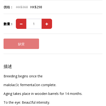
價格︰
HK$
368
HK$
298
數量︰
缺貨
描述
Breeding begins once the
malolac􀆟c fermenta􀆟on complete.
Aging takes place in wooden barrels for 14 months.
To the eye: Beau􀆟ful intensity.