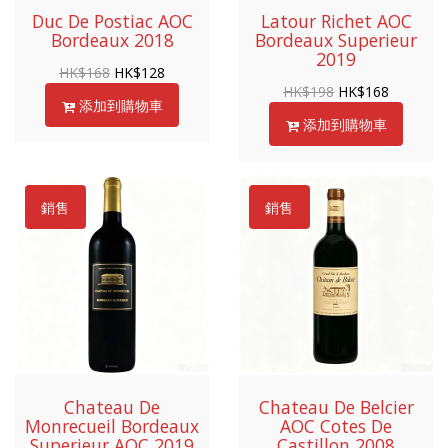
Duc De Postiac AOC
Latour Richet AOC
Bordeaux 2018
Bordeaux Superieur
2019
HK$
168
HK$
128
HK$
198
HK$
168
添加到購物車
添加到購物車
銷售
銷售
Chateau De
Chateau De Belcier
Monrecueil Bordeaux
AOC Cotes De
Superieur AOC 2019
Castillon 2008