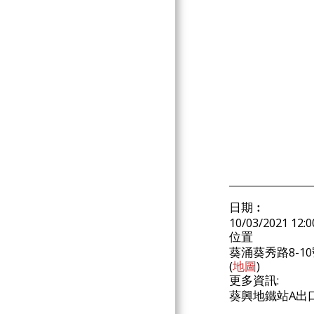
GERMANY 德國
AUSTRALIA 澳洲
CHILE 智利
NEW ZEALAND 新西蘭
MOLDOVA 摩爾多瓦
USA 美國
ARGENTINA 阿根廷
COGNAC & BRANDY 干邑白
蘭地
WHISKY 威士忌
CHINESE BAIJIU 中國白酒
日期︰
SAKE 清酒
10/03/2021 12:0
位置
LIQUEURS 利口酒
葵涌葵秀路8-1
GIN 氈酒/琴酒/杜松子酒
(
地圖
)
VODKA 伏特加酒
更多資訊:
葵興地鐵站A出
ABSINTHE 苦艾酒