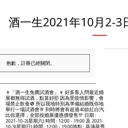
酒一生2021年10月2-
抱歉，註冊已經關閉。
🍷「酒一生免費試酒會」🍷 好多客人問最近婚
展都無得試酒，點算好🤯 因為受疫情影響，會
場禁止飲食🚫 所以我地特別為準備結婚既你地
舉行一場試酒會🥂 到時將會有超過40款紅白汽
比你選擇，全部按婚展優惠價發售🎊 日期 :
2021-10-2(星期六) 時間 : 12:00 - 19:00 及 2021-
10-3(星期日) 時間 : 12:00 - 19:00地點 : 葵涌葵秀