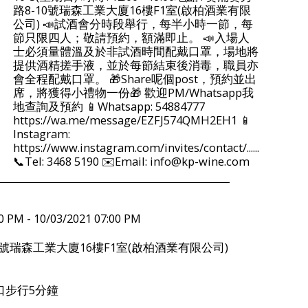
路8-10號瑞森工業大廈16樓F1室(啟柏酒業有限
公司) 📣試酒會分時段舉行，每半小時一節，每
節只限四人；敬請預約，額滿即止。 📣入場人
士必須量體溫及於非試酒時間配戴口罩，場地將
提供酒精搓手液，並於每節結束後消毒，職員亦
會全程配戴口罩。 🎁Share呢個post，預約並出
席，將獲得小禮物一份🎁 歡迎PM/Whatsapp我
地查詢及預約 📱Whatsapp: 54884777
https://wa.me/message/EZFJ574QMH2EH1 📱
Instagram:
https://www.instagram.com/invites/contact/......
📞Tel: 3468 5190 ✉️Email: info@kp-wine.com
0 PM - 10/03/2021 07:00 PM
0號瑞森工業大廈16樓F1室(啟柏酒業有限公司)
口步行5分鐘