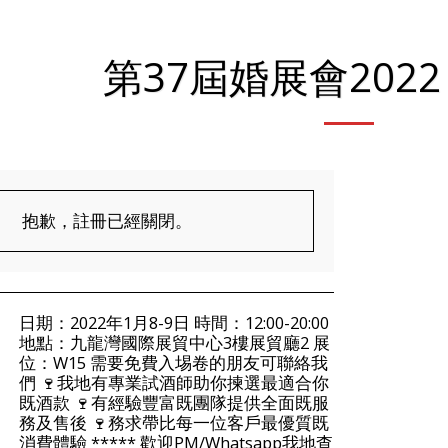
第37屆婚展會2022
抱歉，註冊已經關閉。
日期：2022年1月8-9日 時間：12:00-20:00
地點：九龍灣國際展貿中心3樓展貿廳2 展
位：W15 需要免費入埸卷的朋友可聯絡我
們 🍷我地有專業試酒師助你揀選最適合你
既酒款 🍷有經驗豐富既團隊提供全面既服
務及售後 🍷務求帶比每一位客戶最優質既
消費體驗 ***** 歡迎PM/Whatsapp我地查