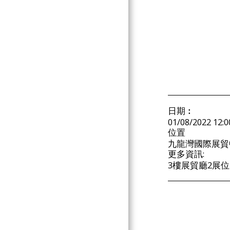
GERMANY 德國
AUSTRALIA 澳洲
CHILE 智利
NEW ZEALAND 新西蘭
MOLDOVA 摩爾多瓦
USA 美國
ARGENTINA 阿根廷
COGNAC & BRANDY 干邑白
日期︰
蘭地
01/08/2022 12:0
WHISKY 威士忌
位置
九龍灣國際展貿中
CHINESE BAIJIU 中國白酒
更多資訊:
SAKE 清酒
3樓展貿廳2展位
LIQUEURS 利口酒
GIN 氈酒/琴酒/杜松子酒
VODKA 伏特加酒
ABSINTHE 苦艾酒